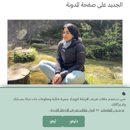
الجديد على صفحة المدونة
بقلم
| 20 MAY, 2025
HANAN ALSHEHRI
For The Part Of You Carrying Sorrow
نحن نستخدم ملفات تعريف الارتباط لتزويدك بتجربة مثالية ومعلومات ذات صلة بحسابك
واشتراكاتك
Grief is a powerful medicine. Not the kind that fixes or forces, but the kind that
مزيد من المعلومات
or
قبول ملفات تعريف الارتباط الفردية
.
softens.
لا أوافق
أوافق