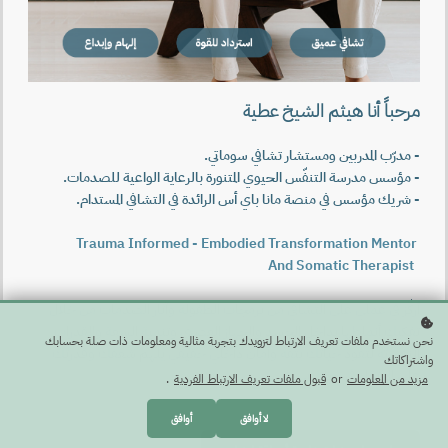
مرحباً أنا هيثم الشيخ عطية
- مدرّب المدربين
ومستشار
تشافي سوماتي.
- مؤسس مدرسة التنفّس الحيوي المتنورة بالرعاية الواعية للصدمات.
- شريك مؤسس في منصة مانا باي أس الرائدة في التشافي المستدام.
Trauma Informed - Embodied Transformation Mentor
And Somatic Therapist
أركّز في عملي على التشافي من برمجات الطفولة وآثار الصدمات من خلال
تفكيك أنماطها بداخل
الجسد
والجهاز العصبي وتنمية السعة والقدرات
نحن نستخدم ملفات تعريف الارتباط لتزويدك بتجربة مثالية ومعلومات ذات صلة بحسابك
النفسيّة لتقود حياتك بثقة وأمان داخلي حقيقي يلهم شغفك وقدرتك
واشتراكاتك
على الارتقاء في حياتك.
مزيد من المعلومات
or
قبول ملفات تعريف الارتباط الفردية
.
لا أوافق
أوافق