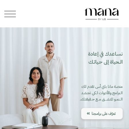
مدوّنة مانا
رحلاتنا
الاستشارات الخاصة
تسجيل الدخول
إنشاء حساب
نسـاعدك في إعادة
الــحياة إلى حـياتـك
منصة مانا باي أس تقدم لك
الـبرامج والأدوات لـكي تجسّـد
الــنمـو المتسّـــق مــع حــقيقتـك.
تعرّف على برامجنا