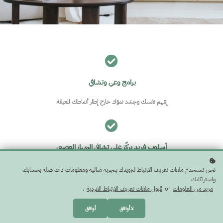
برامج وعي وتشافي
إفهم نفسك وجسّد نموّك خارج إطار أنماطك المعيقة.
أسلوب فريد يركّز على تشافي الجهاز العصبي
عزّز الشعور بالأمان بداخلك وكوّن البيئة اللازمة لشفاء جهازك العصبي والخروج
نحن نستخدم ملفات تعريف الارتباط لتزويدك بتجربة مثالية ومعلومات ذات صلة بحسابك
من صراع النجاة.
واشتراكاتك
مزيد من المعلومات
or
قبول ملفات تعريف الارتباط الفردية
.
لا أوافق
أوافق