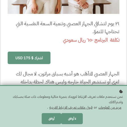
٢١ يوم لتشافي الجهاز العصبي وتنمية السعة النفسية التي
تحتاجها للنموّ.
تكلفة البرنامج ٦٥٠ ريال سعودي
اشترك
$ 175 USD
الجهاز العصبي المتأهّب هو أشبه بسباق مراثون، لا مجال لك
لترى أو تستشعر الحياة خارجه وليس هناك لحظة بداخله
تستطيع بها التقاط أنفاسك.
إن أردت التغيير عليك أن تعمل على الأساس، و تشافي جهازك
نحن نستخدم ملفات تعريف الارتباط لتزويدك بتجربة مثالية ومعلومات ذات صلة بحسابك
واشتراكاتك
العصبي هو الأساس.
مزيد من المعلومات
or
قبول ملفات تعريف الارتباط الفردية
.
تشافي مستدام
استرجاع للحياة
لا أوافق
أوافق
سعة وراحة نفسية
وضوح وصفاء