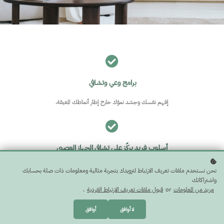
برامج وعي وتشافي
إفهم نفسك وجسّد نموّك خارج إطار أنماطك المعيقة.
أسلوب فريد يركّز على تشافي الجهاز العصبي
عزّز الشعور بالأمان بداخلك وكوّن البيئة اللازمة لشفاء جهازك العصبي والخروج
نحن نستخدم ملفات تعريف الارتباط لتزويدك بتجربة مثالية ومعلومات ذات صلة بحسابك
من صراع النجاة.
واشتراكاتك
مزيد من المعلومات
or
قبول ملفات تعريف الارتباط الفردية
.
لا أوافق
أوافق