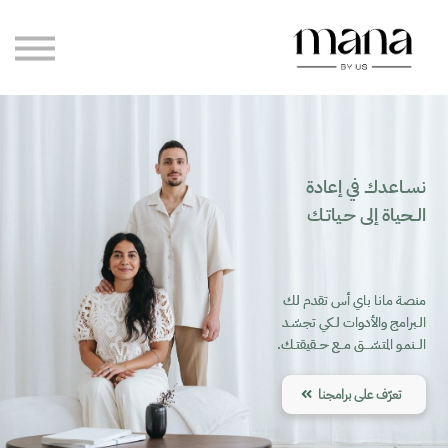
مدوّنة مانا
رحلاتنا
الاستشارات الخاصة
تسجيل الدخول
إنشاء حساب
نسـاعدك في إعادة
الــحياة إلى حـياتـك
منصة مانا باي أس تقدم لك
الـبرامج والأدوات لـكي تجسّـد
الــنمـو المتسّـــق مــع حــقيقتـك.
تعرّف على برامجنا