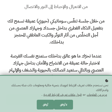
من الانعزال والإحباط إلى النور والاتصال
من خلال جلسة تنفّس سوماتيكي (حيوي) عميقة تسمح لك
بتفعيل الذكاء الفطري بداخل جسدك وجهازك العصبي من
أجل التخلّص من آثار التوتّر والكبت العاطفي المحتجز
بداخلك.
عندما تحرّك ما هو عالق بداخلك ستمنح نفسك الفرصة
لاختبار حالة عميقة من الانشراح والأمان بداخل جهازك
العصبي وبالتالي ستعيد اتصالك بالحيوية والشغف والإلهام
الذي تحتاجه في حياتك.
نحن نستخدم ملفات تعريف الارتباط لتزويدك بتجربة مثالية ومعلومات ذات صلة بحسابك
واشتراكاتك
مزيد من المعلومات
or
قبول ملفات تعريف الارتباط الفردية
.
اشترك
$ 40 USD
لا أوافق
أوافق