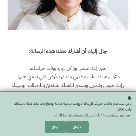
جاني إلهام أن أشارك معك هذه الرسالة:
اتمنى إنك تسعى ورا كل شيء يوقظ حواسك.
وتثق برغباتك وأحلامك زي ما تثق بالأرض اللي تمشي عليها.
وإنك تعيش بفضول وتسمح لنفسك تستمتع باللحظات البسيطة
اللي تحتضن معنى الحياة.
ويكون الشغف والرحمة معك في كل خطوة تأخذها في ايامك.
نحن نستخدم ملفات تعريف الارتباط لتزويدك بتجربة مثالية ومعلومات ذات صلة بحسابك
واشتراكاتك
مزيد من المعلومات
or
قبول ملفات تعريف الارتباط الفردية
.
و تستشعر معنى الراحة اللي ترد لك روحك.
ويكون عندك يقين إن الله دائماً معك وما يتخلى عنك حتى في اظلم
لا أوافق
أوافق